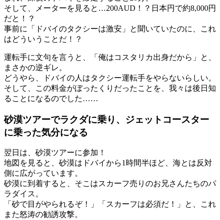
そして、メーターを見ると…200AUD！？日本円で約8,000円
だと！？
事前に「ドバイのタクシーは激安」と聞いていたのに、これ
はどういうことだ！？
運転手に文句を言うと、「俺はコスタリカ出身だから」と、
まさかの逆ギレ。
どうやら、ドバイの人はタクシー運転手をやらないらしい。
そして、この料金がぼったくりだったことを、我々は後日知
ることになるのでした……
砂漠ツアーでラクダに乗り、ジェットコースター
に乗った気分になる
翌日は、砂漠ツアーに参加！
地図を見ると、砂漠はドバイから1時間半ほど、海とは反対
側に広がっています。
砂漠に到着すると、そこはスカーフ売りのお兄さんたちのパ
ラダイス。
「砂で目がやられるぞ！」「スカーフは必須だ！」と、これ
また怒涛の勧誘攻撃。