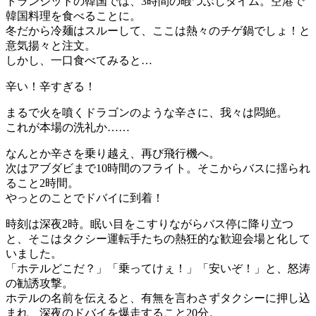
トランジットの韓国では、3時間の暇つぶしタイム。空港で
韓国料理を食べることに。
冬だから冷麺はスルーして、ここは熱々のチゲ鍋でしょ！と
意気揚々と注文。
しかし、一口食べてみると…
辛い！辛すぎる！
まるで火を噴くドラゴンのような辛さに、我々は悶絶。
これが本場の洗礼か……
なんとか辛さを乗り越え、再び飛行機へ。
次はアブダビまで10時間のフライト。そこからバスに揺られ
ること2時間。
やっとのことでドバイに到着！
時刻は深夜2時。眠い目をこすりながらバス停に降り立つ
と、そこはタクシー運転手たちの熱狂的な歓迎会場と化して
いました。
「ホテルどこだ？」「乗ってけぇ！」「安いぞ！」と、怒涛
の勧誘攻撃。
ホテルの名前を伝えると、有無を言わさずタクシーに押し込
まれ、深夜のドバイを爆走すること20分。