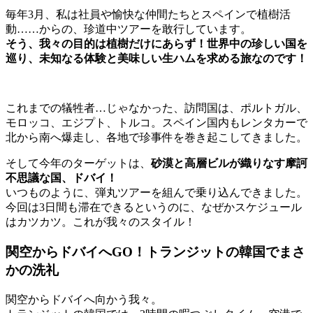
毎年3月、私は社員や愉快な仲間たちとスペインで植樹活
動……からの、珍道中ツアーを敢行しています。
そう、我々の目的は植樹だけにあらず！世界中の珍しい国を
巡り、未知なる体験と美味しい生ハムを求める旅なのです！
これまでの犠牲者…じゃなかった、訪問国は、ポルトガル、
モロッコ、エジプト、トルコ。スペイン国内もレンタカーで
北から南へ爆走し、各地で珍事件を巻き起こしてきました。
そして今年のターゲットは、
砂漠と高層ビルが織りなす摩訶
不思議な国、ドバイ！
いつものように、弾丸ツアーを組んで乗り込んできました。
今回は3日間も滞在できるというのに、なぜかスケジュール
はカツカツ。これが我々のスタイル！
関空からドバイへGO！トランジットの韓国でまさ
かの洗礼
関空からドバイへ向かう我々。