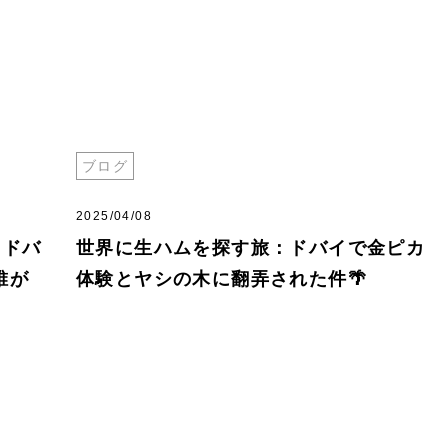
ブログ
2025/04/08
 ドバ
世界に生ハムを探す旅：ドバイで金ピカ
誰が
体験とヤシの木に翻弄された件🌴