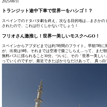
2025/08/11
トランジット途中下車で世界一をハシゴ！？
スペインでのドタバタ劇を終え、次なる目的地は…まさかの
されたので、これは行くしかないでしょう！
フリオさん激推し！世界一美しいモスクへGO！
スペインからアブダビまでは約7時間のフライト。早朝7時
が、出発は9時。それまでは空港で腹ごしらえ…って、まだ朝
無料バスに揺られること30分。ついに、その「世界一美し
っていくのですが、最近できたばかりなだけあって、 真っ白