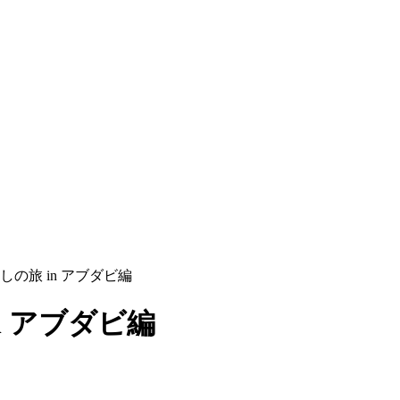
しの旅 in アブダビ編
n アブダビ編