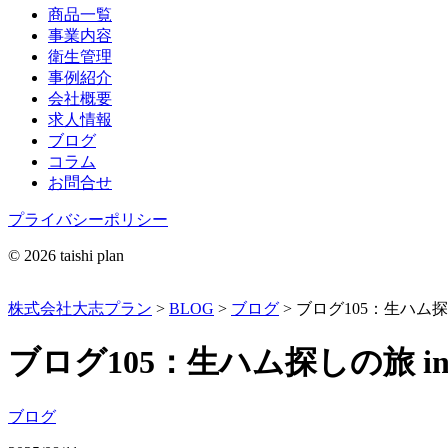
商品一覧
事業内容
衛生管理
事例紹介
会社概要
求人情報
ブログ
コラム
お問合せ
プライバシーポリシー
© 2026 taishi plan
株式会社大志プラン
>
BLOG
>
ブログ
>
ブログ105：生ハム探
ブログ105：生ハム探しの旅 i
ブログ