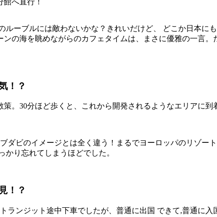
分館へ直行！
のルーブルには敵わないかな？きれいだけど、 どこか日本に
ンの海を眺めながらのカフェタイムは、まさに優雅の一言。た
気！？
散策。30分ほど歩くと、これから開発されるようなエリアに到
アブダビのイメージとは全く違う！まるでヨーロッパのリゾー
すっかり忘れてしまうほどでした。
見！？
トランジット途中下車でしたが、普通に出国 できて,普通に